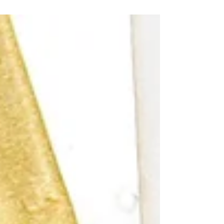
れます。 しかし、具体的にどのような効果
があるのかを正しく理解している方は意外と
多くありません。 有酸素運動は、脂肪燃焼
だけでなく、体全体の健康を維持するために
非常に重要な運動です！ 今回は、名古屋市
天白区八事のパーソナルジム「QOLパーソナ
ルトレーニングジム」が、有酸素運動の効果
と取り入れ方について解説します🔥 有酸素
運動とは？ 有酸素運動とは、酸素を使って
エネルギーを作りながら行う運動のことで
す。 代表的なものには以下があります。 ウ
ォーキング ジョギング サイクリング 水泳 軽
いエアロビクス 比較的長い時間続けられる
運動が特徴です。 💡有酸素運動の主な効果
① 脂肪燃焼 有酸素運動は、体脂肪をエネル
ギーとして利用します。 継続することで体
脂肪の減少につながり、ダイエット効果が期
待できます。 特に運動開始から20分前後で
脂肪の利用割合が高くなると言われていま