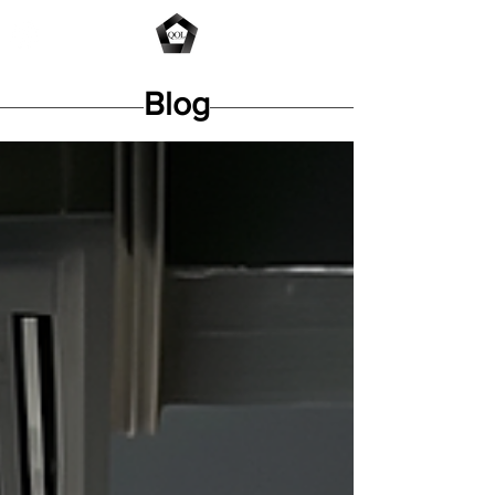
ME
NU
Blog​