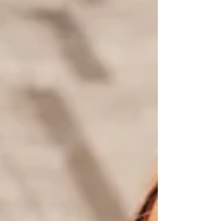
快適に通い続けられる空間」をつくること。
これが私たちのリニューアルに込めた想いで
す。 👨‍⚕️ なぜリニューアルするのか？ QOLで
は、理学療法士として多くの方の身体と向き
合ってきた経験から、トレーニングの成果は
「運動内容」だけで決まるものではないと考
えています。 例えば、 周囲を気にせず集中
できる環境 安全に身体を動かせる設備 継続
したくなる居心地の良い空間 こうした環境
は、運動を習慣化し、理想の身体へ近づくた
めにとても重要です。 実際に、運動を始め
ても途中でやめてしまう方の多くは、「忙し
いから」「続かなかったから」という理由を
挙げます。 だからこそ“また来たい”と思える
空間づくりもトレーニングの一部だと考えて
います