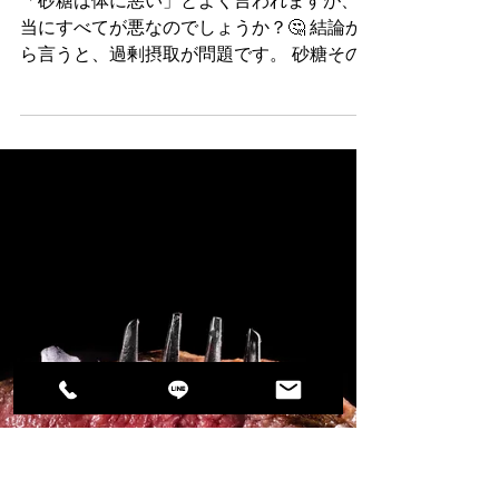
【名古屋市天白区八事エリア
のパーソナルジムが解説】
「砂糖は体に悪い」とよく言われますが、本
当にすべてが悪なのでしょうか？🤔 結論か
ら言うと、過剰摂取が問題です。 砂糖その
ものが毒なのではなく、「量」と「摂り方」
が健康を左右します。 今回は、名古屋市天
白区八事エリアのQOLパーソナルトレーニン
グジムが、砂糖との正しい付き合い方を解説
します🔥 ① 血糖値の急上昇とインスリン 砂
糖（ショ糖）は体内でブドウ糖と果糖に分解
されます。 特にブドウ糖は血糖値を急激に
上げます。 血糖値が急上昇すると、インス
リンが大量に分泌され、以下のような状態を
引き起こします。 脂肪の蓄積促進 血糖値の
乱高下による強い空腹感 集中力の低下 将来
的なインスリン抵抗性 これが続くと、2型糖