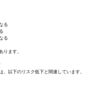
なる
る
なる
あります。
防
は、以下のリスク低下と関連しています。