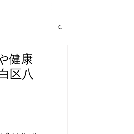
Shop List
や健康
白区八