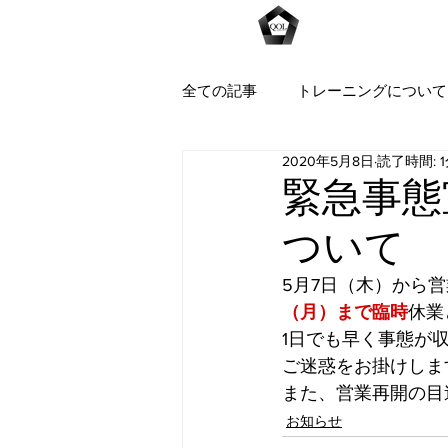
Home
全ての記事
トレーニングについて
2020年5月8日
読了時間: 
緊急事態
ついて
5月7日（木）から
（月）まで臨時
休業
1日でも早く事態が
ご迷惑をお掛けしま
また、営業再開の目
お知らせ