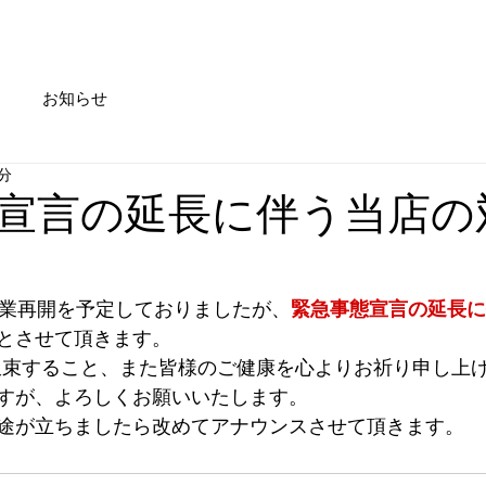
Service
Trainer
Access
Information
Blog
お知らせ
1分
宣言の延長に伴う当店の
営業再開を予定しておりましたが、
緊急事態宣言の延長に
とさせて頂きます。
収束すること、また皆様のご健康を心よりお祈り申し上
すが、よろしくお願いいたします。
途が立ちましたら改めてアナウンスさせて頂きます。