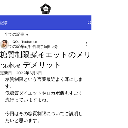
ME
NU
記事
全ての記事
QOL_Tsubasa.o
全ての記事
2020年10月9日
読了時間: 3分
糖質制限ダイエットのメリ
トレーニングについて
ット・デメリット
お知らせ
更新日：
2022年6月6日
糖質制限という言葉最近よく耳にしま
す。
低糖質ダイエットやロカボ飯もすごく
流行っていますよね。
今回はその糖質制限についてご説明し
たいと思います。