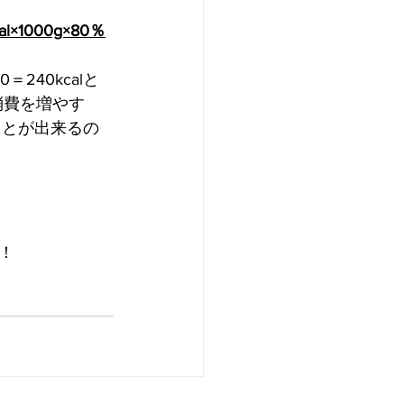
al×1000g×80％
240kcalと
消費を増やす
ことが出来るの
！