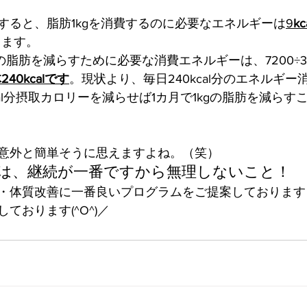
すると、脂肪1kgを消費するのに必要なエネルギーは
9
kc
ます。 
の脂肪を減らすために必要な消費エネルギーは、7200÷30＝
40kcalです
。現状より、毎日240kcal分のエネルギー
cal分摂取カロリーを減らせば1カ月で1kgの脂肪を減らす
意外と簡単そうに思えますよね。（笑）
は、継続が一番ですから無理しないこと！
・体質改善に一番良いプログラムをご提案しております
ております(^O^)／