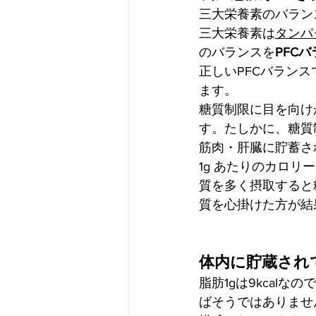
三大栄養素のバラン
三大栄養素は
タンパ
のバランスを
PFC
正しいPFCバラン
ます。
糖質制限に目を向け
す。たしかに、糖質
筋肉・肝臓に貯蓄さ
1g あたりのカロリー
質を多く摂取すると
質を心掛けた方が結
体内に貯蔵され
脂肪1gは9kcalな
ばそうではありませ