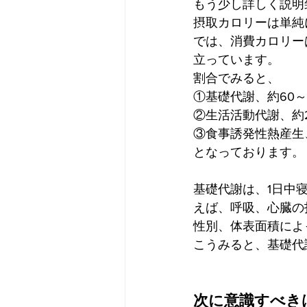
もう少し詳しく説明
摂取カロリーは単純
では、消費カロリー
立っています。
割合でみると、
①基礎代謝、約60～
②生活活動代謝、約2
③食事誘発性熱産生、
となっております。
基礎代謝は、1日中
えば、呼吸、心臓の
性別、体表面積によ
こうみると、基礎代
次に意識すべき