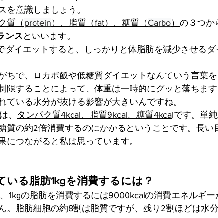
スを意識しましょう。
ク質（
protein
）、脂質（fat）、糖質（
Carbo
）
の３つか
バランス
といいます。
スでダイエットすると、しっかりと体脂肪を減少させるダ
がちで、ロカボ飯や低糖質ダイエットなんていう言葉を
制限することによって、体重は一時的にグッと落ちます
れている水分が抜ける影響が大きいんですね。
は、
タンパク質4kcal、脂質9kcal、糖質4kca
lです。
単純
糖質の約2倍消費するのにかかるということです。長い
果につながると私は思っています。
ている脂肪1kgを消費するには？
ので、1kgの脂肪を消費するには9000kcalの消費エネル
ん。脂肪細胞の約8割は脂質ですが、残り2割ほどは水